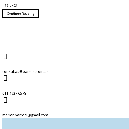
76 LIKES
Continue Reading
consultas@barresi.com.ar
011 4927 6578
marianbarresi@gmail.com