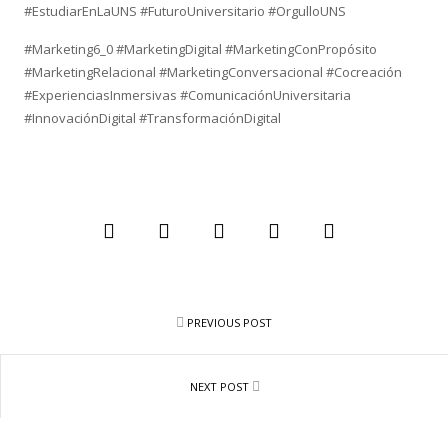
#EstudiarEnLaUNS #FuturoUniversitario #OrgulloUNS
#Marketing6_0 #MarketingDigital #MarketingConPropósito
#MarketingRelacional #MarketingConversacional #Cocreación
#ExperienciasInmersivas #ComunicaciónUniversitaria
#InnovaciónDigital #TransformaciónDigital
PREVIOUS POST
NEXT POST