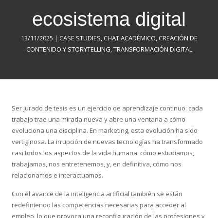
ecosistema digital
13/11/2025
|
CASE STUDIES
,
CHAT ACADÉMICO
,
CREACIÓN DE
CONTENIDO Y STORYTELLING
,
TRANSFORMACIÓN DIGITAL
Ser jurado de tesis es un ejercicio de aprendizaje continuo: cada
trabajo trae una mirada nueva y abre una ventana a cómo
evoluciona una disciplina. En marketing, esta evolución ha sido
vertiginosa. La irrupción de nuevas tecnologías ha transformado
casi todos los aspectos de la vida humana: cómo estudiamos,
trabajamos, nos entretenemos, y, en definitiva, cómo nos
relacionamos e interactuamos.
Con el avance de la inteligencia artificial también se están
redefiniendo las competencias necesarias para acceder al
empleo, lo que provoca una reconfiguración de las profesiones y